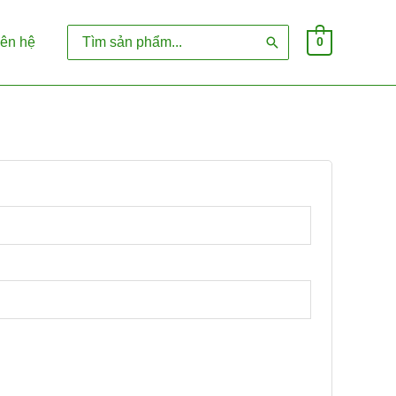
Search
iên hệ
0
for: