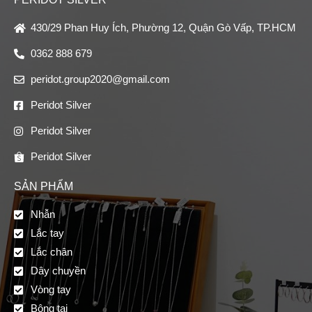
430/29 Phan Huy Ích, Phường 12, Quận Gò Vấp, TP.HCM
0362 888 679
peridot.group2020@gmail.com
Peridot Silver
Peridot Silver
Peridot Silver
SẢN PHẨM
Nhẫn
Lắc tay
Lắc chân
Dây chuyền
Vòng tay
Bông tai