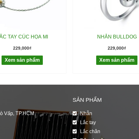
ẮC TAY CÚC HỌA MI
NHẪN BULLDOG
229,000
₫
229,000
₫
Xem sản phẩm
Xem sản phẩm
SẢN PHẨM
Gò Vấp, TP.HCM
Nhẫn
Lắc tay
Lắc chân