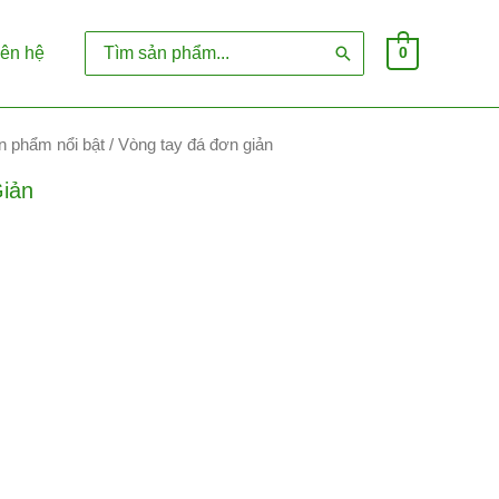
Search
iên hệ
0
for:
n phẩm nổi bật
/ Vòng tay đá đơn giản
iản