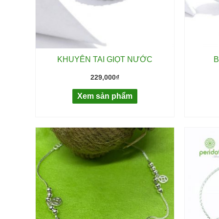
KHUYÊN TAI GIỌT NƯỚC
B
229,000
₫
Xem sản phẩm