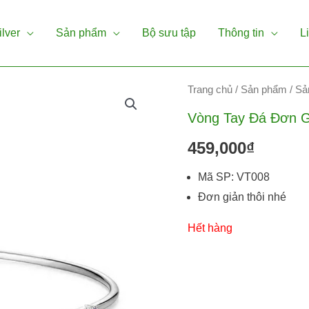
ilver
Sản phẩm
Bộ sưu tập
Thông tin
L
Trang chủ
/
Sản phẩm
/
Sả
Vòng Tay Đá Đơn G
459,000
₫
Mã SP: VT008
Đơn giản thôi nhé
Hết hàng