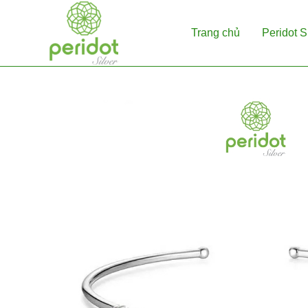
Skip
to
Trang chủ
Peridot S
content