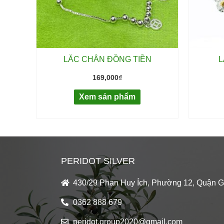
LẮC CHÂN ĐỒNG TIỀN
L
169,000
₫
Xem sản phẩm
PERIDOT SILVER
430/29 Phan Huy Ích, Phường 12, Quận 
0362 888 679
peridot.group2020@gmail.com