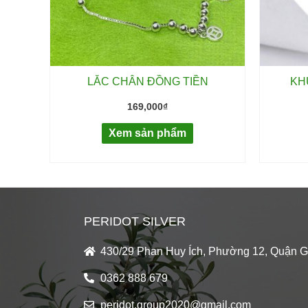
LẮC CHÂN ĐỒNG TIỀN
KH
169,000
₫
Xem sản phẩm
PERIDOT SILVER
430/29 Phan Huy Ích, Phường 12, Quận 
0362 888 679
peridot.group2020@gmail.com