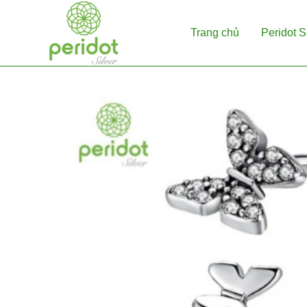
Skip
to
Trang chủ
Peridot S
content