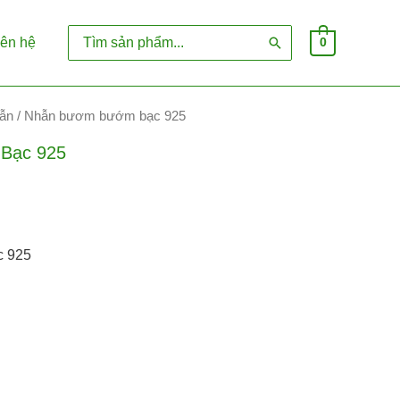
Search
iên hệ
0
for:
ẫn
/ Nhẫn bươm bướm bạc 925
Bạc 925
 925