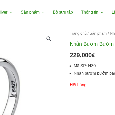
ilver
Sản phẩm
Bộ sưu tập
Thông tin
L
Trang chủ
/
Sản phẩm
/
Nh
Nhẫn Bươm Bướm 
229,000
₫
Mã SP: N30
Nhẫn bươm bướm bạc
Hết hàng