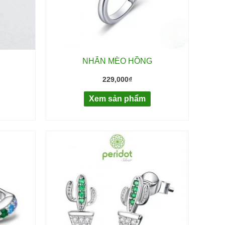
NHẪN MÈO HỒNG
229,000
₫
Xem sản phẩm