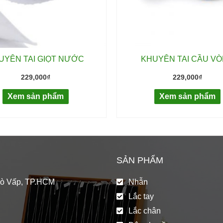
UYÊN TAI GIỌT NƯỚC
KHUYÊN TAI CẦU V
229,000
₫
229,000
₫
Xem sản phẩm
Xem sản phẩm
SẢN PHẨM
Gò Vấp, TP.HCM
Nhẫn
Lắc tay
Lắc chân