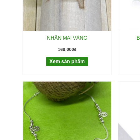
NHẪN MAI VÀNG
B
169,000
₫
Xem sản phẩm