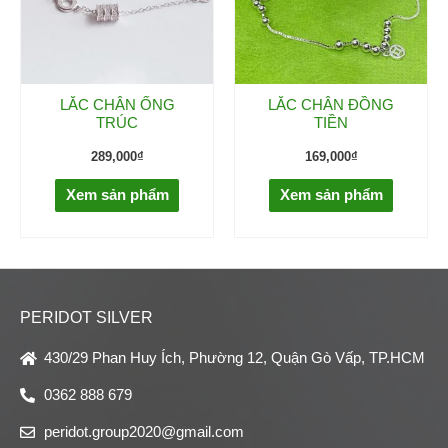
LẮC CHÂN ỐNG
LẮC CHÂN ĐỒNG
TRÚC
TIỀN
289,000
₫
169,000
₫
Xem sản phẩm
Xem sản phẩm
PERIDOT SILVER
430/29 Phan Huy Ích, Phường 12, Quận Gò Vấp, TP.HCM
0362 888 679
peridot.group2020@gmail.com