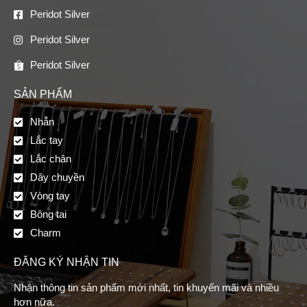
Peridot Silver
Peridot Silver
Peridot Silver
SẢN PHẨM
Nhẫn
Lắc tay
Lắc chân
Dây chuyền
Vòng tay
Bông tai
Charm
ĐĂNG KÝ NHẬN TIN
Nhận thông tin sản phẩm mới nhất, tin khuyến mãi và nhiều
hơn nữa.