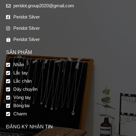
peridot.group2020@gmail.com
Peridot Silver
Peridot Silver
Peridot Silver
SẢN PHẨM
Nhẫn
Lắc tay
Lắc chân
Dây chuyền
Vòng tay
Bông tai
Charm
ĐĂNG KÝ NHẬN TIN