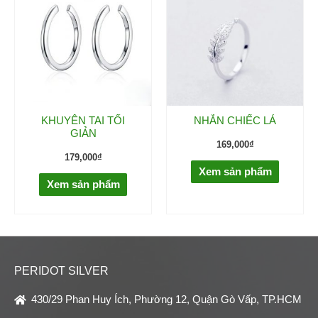
KHUYÊN TAI TỐI
NHẪN CHIẾC LÁ
GIẢN
169,000
₫
179,000
₫
Xem sản phẩm
Xem sản phẩm
PERIDOT SILVER
430/29 Phan Huy Ích, Phường 12, Quận Gò Vấp, TP.HCM