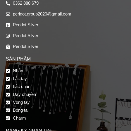
0362 888 679
peridot.group2020@gmail.com
Peridot Silver
Peridot Silver
Peridot Silver
SẢN PHẨM
Nhẫn
Lắc tay
Lắc chân
Dây chuyền
Vòng tay
Bông tai
Charm
ĐĂNG KÝ NHẬN TIN