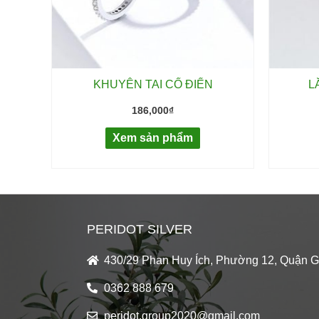
KHUYÊN TAI CỔ ĐIỂN
L
186,000
₫
Xem sản phẩm
PERIDOT SILVER
430/29 Phan Huy Ích, Phường 12, Quận 
0362 888 679
peridot.group2020@gmail.com