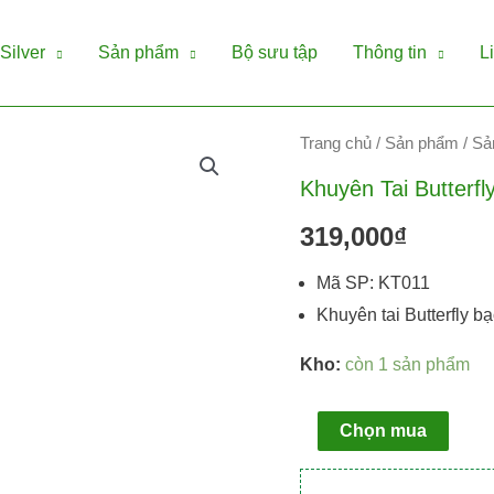
Silver
Sản phẩm
Bộ sưu tập
Thông tin
L
Khuyên
Trang chủ
/
Sản phẩm
/
Sả
tai
Khuyên Tai Butterf
Butterfly
319,000
₫
bạc
925
Mã SP: KT011
cao
Khuyên tai Butterfly b
cấp
Kho:
còn 1 sản phẩm
số
lượng
Chọn mua