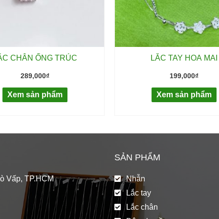
ẮC CHÂN ỐNG TRÚC
LẮC TAY HOA MAI
289,000
₫
199,000
₫
Xem sản phẩm
Xem sản phẩm
SẢN PHẨM
Gò Vấp, TP.HCM
Nhẫn
Lắc tay
Lắc chân