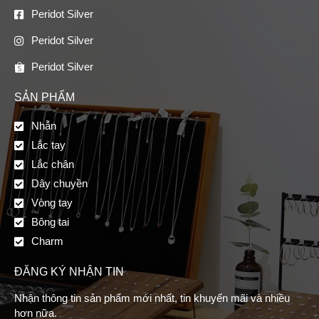
Peridot Silver
Peridot Silver
Peridot Silver
SẢN PHẨM
Nhẫn
Lắc tay
Lắc chân
Dây chuyền
Vòng tay
Bông tai
Charm
ĐĂNG KÝ NHẬN TIN
Nhận thông tin sản phẩm mới nhất, tin khuyến mãi và nhiều
hơn nữa.