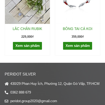
LẮC CHÂN RUBIK
BÔNG TAI CÁ KOI
229,000
₫
359,000
₫
Xem sản phẩm
Xem sản phẩm
PERIDOT SILVER
430/29 Phan Huy Ích, Phường 12, Quận Gò Vấp, TP.HCM
0362 888 679
peridot.group2020@gmail.com