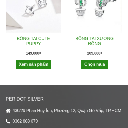
BÔNG TAI CUTE
BÔNG TAI XƯƠNG
PUPPY
RỒNG
149,000
₫
209,000
₫
Xem sản phẩm
Chọn mua
PERIDOT SILVER
430/29 Phan Huy Ích, Phường 12, Quận Gò Vấp, TP.HCM
0362 888 679