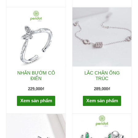
NHẪN BƯỚM CỔ
LẮC CHÂN ỐNG
ĐIỂN
TRÚC
229,000
₫
289,000
₫
Xem sản phẩm
Xem sản phẩm