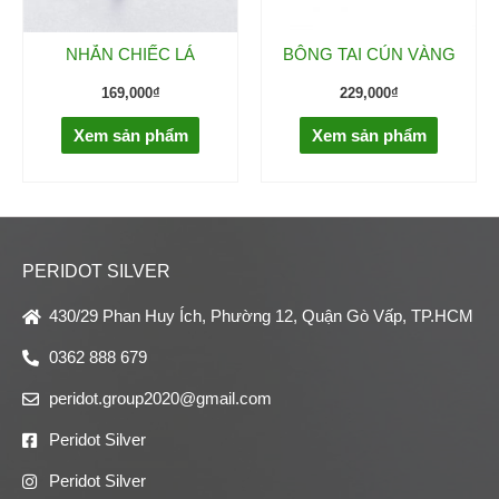
NHẪN CHIẾC LÁ
BÔNG TAI CÚN VÀNG
169,000
₫
229,000
₫
Xem sản phẩm
Xem sản phẩm
PERIDOT SILVER
430/29 Phan Huy Ích, Phường 12, Quận Gò Vấp, TP.HCM
0362 888 679
peridot.group2020@gmail.com
Peridot Silver
Peridot Silver