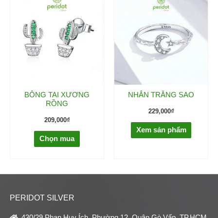
BÔNG TAI XƯƠNG
NHẪN TRĂNG SAO
RỒNG
229,000
₫
209,000
₫
Xem sản phẩm
Chọn mua
PERIDOT SILVER
430/29 Phan Huy Ích, Phường 12, Quận Gò Vấp, TP.HCM