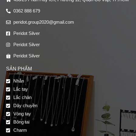
0362 888 679
peridot.group2020@gmail.com
Peridot Silver
Peridot Silver
Peridot Silver
SẢN PHẨM
Nhẫn
Lắc tay
Lắc chân
Dây chuyền
Vòng tay
Bông tai
Charm