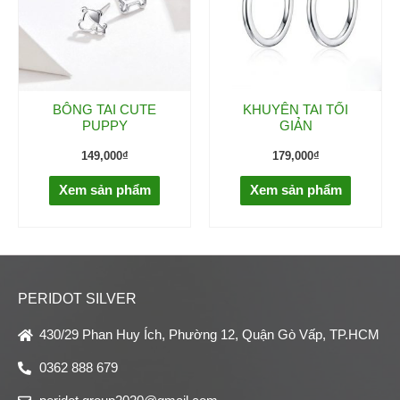
BÔNG TAI CUTE
KHUYÊN TAI TỐI
PUPPY
GIẢN
149,000
₫
179,000
₫
Xem sản phẩm
Xem sản phẩm
PERIDOT SILVER
430/29 Phan Huy Ích, Phường 12, Quận Gò Vấp, TP.HCM
0362 888 679