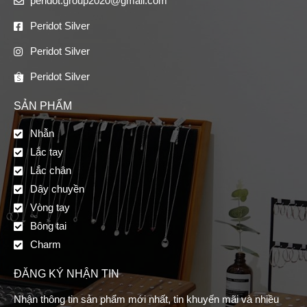
peridot.group2020@gmail.com
Peridot Silver
Peridot Silver
Peridot Silver
SẢN PHẨM
Nhẫn
Lắc tay
Lắc chân
Dây chuyền
Vòng tay
Bông tai
Charm
ĐĂNG KÝ NHẬN TIN
Nhận thông tin sản phẩm mới nhất, tin khuyến mãi và nhiều