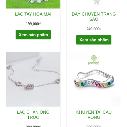
LẮC TAY HOA MAI
DÂY CHUYỀN TRĂNG
SAO
199,000
₫
249,000
₫
Xem sản phẩm
Xem sản phẩm
LẮC CHÂN ỐNG
KHUYÊN TAI CẦU
TRÚC
VÒNG