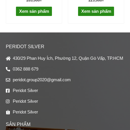
289,000
₫
229,000
₫
Xem sản phẩm
Xem sản phẩm
PERIDOT SILVER
430/29 Phan Huy Ích, Phường 12, Quận Gò Vấp, TP.HCM
0362 888 679
peridot.group2020@gmail.com
Peridot Silver
Peridot Silver
Peridot Silver
SẢN PHẨM