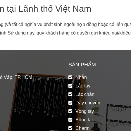
n tại Lãnh thổ Việt Nam
(và tất cả nghĩa vụ phát sinh ngoài hợp đồng hoặc có liên quan
ịnh Sử dụng này, quý khách hàng có quyền gửi khiếu nại/khiếu 
SẢN PHẨM
Gò Vấp, TP.HCM
Nhẫn
Lắc tay
Lắc chân
Dây chuyền
Vòng tay
Bông tai
Charm