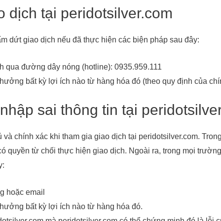
 dịch tại peridotsilver.com
 dứt giao dịch nếu đã thực hiện các biện pháp sau đây:
ch qua đường dây nóng (hotline): 0935.959.111
ởng bất kỳ lợi ích nào từ hàng hóa đó (theo quy định của chí
nhập sai thông tin tại peridotsilv
và chính xác khi tham gia giao dịch tại peridotsilver.com. Tro
m có quyền từ chối thực hiện giao dịch. Ngoài ra, trong mọi t
y:
g hoặc email
ưởng bất kỳ lợi ích nào từ hàng hóa đó.
idotsilver.com mà peridotsilver.com có thể chứng minh đó là lỗi 