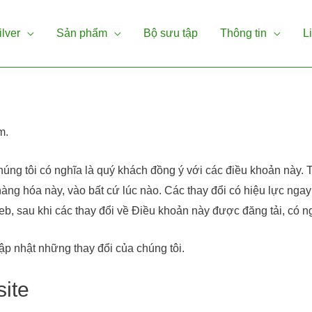
ilver
Sản phẩm
Bộ sưu tập
Thông tin
L
m.
húng tôi có nghĩa là quý khách đồng ý với các điều khoản này. 
àng hóa này, vào bất cứ lúc nào. Các thay đổi có hiệu lực nga
web, sau khi các thay đổi về Điều khoản này được đăng tải, có 
p nhật những thay đổi của chúng tôi.
ite